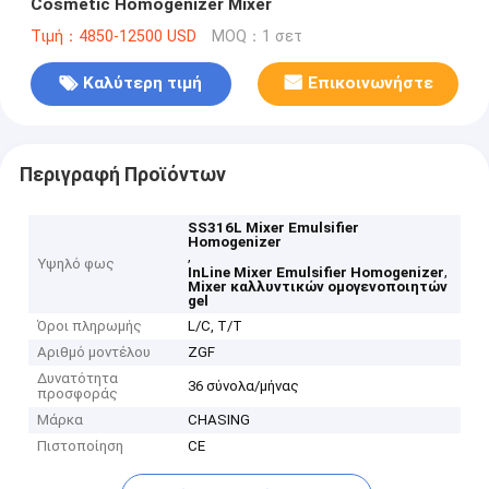
Cosmetic Homogenizer Mixer
Τιμή：4850-12500 USD
MOQ：1 σετ
Καλύτερη τιμή
Επικοινωνήστε
Περιγραφή Προϊόντων
SS316L Mixer Emulsifier
Homogenizer
,
Υψηλό φως
,
InLine Mixer Emulsifier Homogenizer
Mixer καλλυντικών ομογενοποιητών
gel
Όροι πληρωμής
L/C, T/T
Αριθμό μοντέλου
ZGF
Δυνατότητα
36 σύνολα/μήνας
προσφοράς
Μάρκα
CHASING
Πιστοποίηση
CE