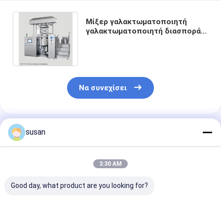
Μίξερ γαλακτωματοποιητή
γαλακτωματοποιητή διασποράς
με κενό αέρος DSZL Inline
Emulsifier Mixer
Να συνεχίσει
Συνιστώμενα Προϊόντα
susan
3:30 AM
Good day, what product are you looking for?