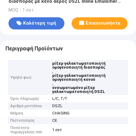
διασποράς με κενό αέρος DSZL Inline Emulsifier
Mixer
MOQ：1 σετ
Καλύτερη τιμή
Επικοινωνήστε
Περιγραφή Προϊόντων
μίξερ γαλακτωματοποιητή
ομογενοποιητή διασποράς
,
μίξερ γαλακτωματοποιητή
Υψηλό φως
ομογενοποιητή κενού
,
ενσωματωμένο μίξερ
γαλακτωματοποιητή DSZL
Όροι πληρωμής
L/C, T/T
Αριθμό μοντέλου
DSZL
Μάρκα
CHASING
Πιστοποίηση
CE
Ποσότητα
1 σετ
παραγγελίας min