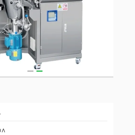
L
0 Λ