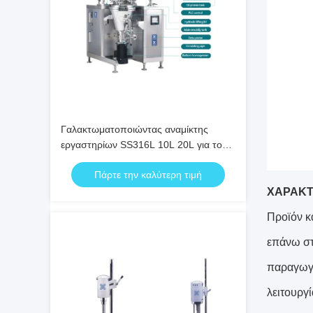
Γαλακτωματοποιώντας αναμίκτης
εργαστηρίων SS316L 10L 20L για το
καλλυντικό
Πάρτε την καλύτερη τιμή
ΧΑΡΑΚΤΗ
Προϊόν κ
επάνω στ
παραγωγή
λειτουργί