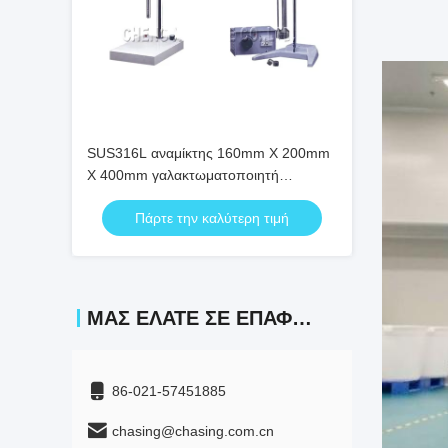
SUS316L αναμίκτης 160mm X 200mm
X 400mm γαλακτωματοποιητή
εργαστηρίων 1,5 Λ
Πάρτε την καλύτερη τιμή
ΜΑΣ ΕΛΆΤΕ ΣΕ ΕΠΑΦΉ ΜΕ
86-021-57451885
chasing@chasing.com.cn