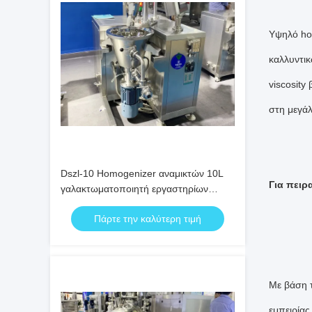
Υψηλό hom
καλλυντικ
viscosity
στη μεγά
Dszl-10 Homogenizer αναμικτών 10L
Για πειρ
γαλακτωματοποιητή εργαστηρίων
καλλυντικός κενός αναμίκτης κρέμας
Πάρτε την καλύτερη τιμή
Με βάση τ
εμπειρίας