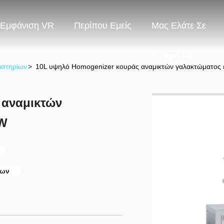
Εμφάνιση VR
Περίπου Εμείς
Μας Ελάτε Σε
Επαφή Με
αστηρίων
>
10L υψηλό Homogenizer κουράς αναμικτών γαλακτώματος
 αναμικτών
KW
ίων