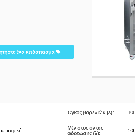
ητήστε ένα απόσπασμα
Όγκος βαρελιών (λ):
10
Μέγιστος όγκος
μα, ιατρική
50
φόρτωσης (λ):