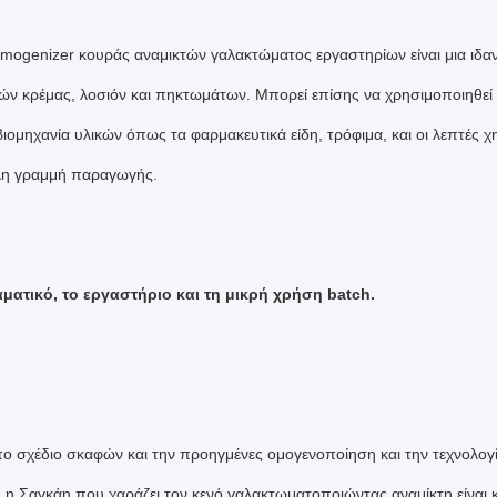
ogenizer κουράς αναμικτών γαλακτώματος εργαστηρίων είναι μια ιδαν
ών κρέμας, λοσιόν και πηκτωμάτων. Μπορεί επίσης να χρησιμοποιηθεί
 βιομηχανία υλικών όπως τα φαρμακευτικά είδη, τρόφιμα, και οι λεπτές 
λη γραμμή παραγωγής.
αματικό, το εργαστήριο και τη μικρή χρήση batch.
ο σχέδιο σκαφών και την προηγμένες ομογενοποίηση και την τεχνολογ
, η Σαγκάη που χαράζει τον κενό γαλακτωματοποιώντας αναμίκτη είναι 