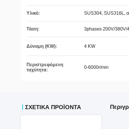
Υλικό:
SUS304, SUS316L, α
Τάση:
3phases 200V/380V/
Δύναμη (KW):
4 KW
Περιστρεφόμενη
0-6000r/min
ταχύτητα:
Περιγ
ΣΧΕΤΙΚΆ ΠΡΟΪΌΝΤΑ