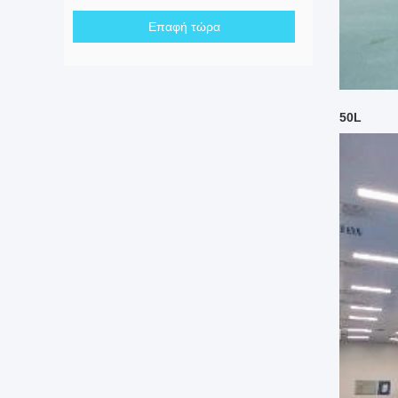
Επαφή τώρα
50L