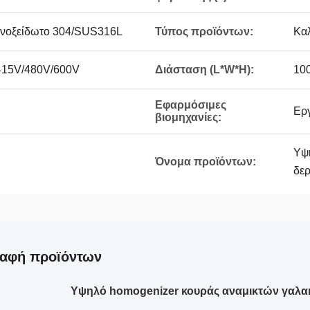
νοξείδωτο 304/SUS316L
Τύπος προϊόντων:
Καλ
415V/480V/600V
Διάσταση (L*W*H):
10
Εφαρμόσιμες
Ερ
βιομηχανίες:
Υψ
Όνομα προϊόντων:
δε
ραφή προϊόντων
Υψηλό homogenizer κουράς αναμικτών γαλ