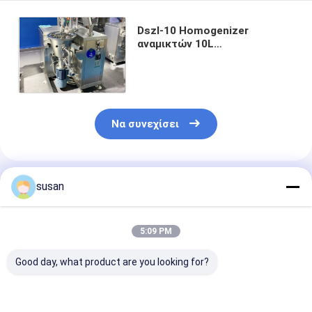
Dszl-10 Homogenizer
αναμικτών 10L
γαλακτωματοποιητή
εργαστηρίων καλλυντικός
κενός αναμίκτης κρέμας
Να συνεχίσει
Συνιστώμενα Προϊόντα
susan
5:09 PM
Good day, what product are you looking for?