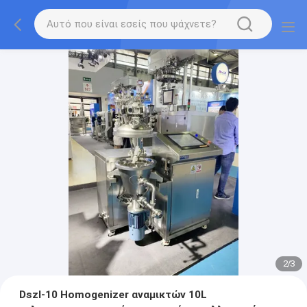
2
/
3
Dszl-10 Homogenizer αναμικτών 10L