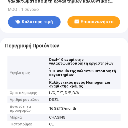
γαλακτωματοποιητή εργαστηρίων καλλυντικός
κενός αναμίκτης κρέμας
MOQ：1 σύνολο
Καλύτερη τιμή
Επικοινωνήστε
Περιγραφή Προϊόντων
Dszl-10 αναμίκτης
γαλακτωματοποιητή εργαστηρίων
,
10L αναμίκτης γαλακτωματοποιητή
Υψηλό φως
εργαστηρίων
,
Καλλυντικός κενός Homogenizer
αναμίκτης κρέμας
Όροι πληρωμής
L/C, T/T, D/P, D/A
Αριθμό μοντέλου
DSZL
Δυνατότητα
16 SETS/month
προσφοράς
Μάρκα
CHASING
Πιστοποίηση
CE