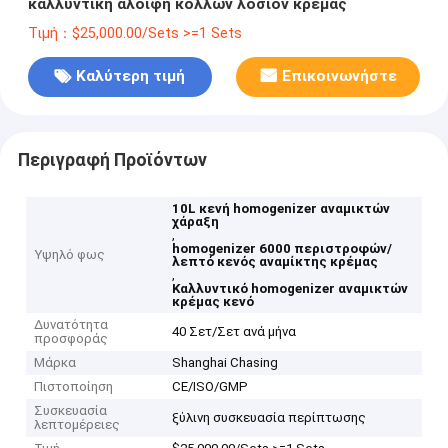
καλλυντική αλοιφή κολλών λοσιόν κρέμας
Τιμή：$25,000.00/Sets >=1 Sets
Καλύτερη τιμή
Επικοινωνήστε
Περιγραφή Προϊόντων
10L κενή homogenizer αναμικτών
χάραξη
,
homogenizer 6000 περιστροφών/
Υψηλό φως
λεπτό κενός αναμίκτης κρέμας
,
Καλλυντικό homogenizer αναμικτών
κρέμας κενό
Δυνατότητα
40 Σετ/Σετ ανά μήνα
προσφοράς
Μάρκα
Shanghai Chasing
Πιστοποίηση
CE/ISO/GMP
Συσκευασία
ξύλινη συσκευασία περίπτωσης
λεπτομέρειες