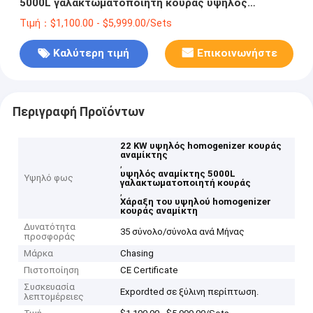
5000L γαλακτωματοποιητή κουράς υψηλός
αναμίκτης
Τιμή：$1,100.00 - $5,999.00/Sets
Καλύτερη τιμή
Επικοινωνήστε
Περιγραφή Προϊόντων
22 KW υψηλός homogenizer κουράς
αναμίκτης
,
υψηλός αναμίκτης 5000L
Υψηλό φως
γαλακτωματοποιητή κουράς
,
Χάραξη του υψηλού homogenizer
κουράς αναμίκτη
Δυνατότητα
35 σύνολο/σύνολα ανά Μήνας
προσφοράς
Μάρκα
Chasing
Πιστοποίηση
CE Certificate
Συσκευασία
Expordted σε ξύλινη περίπτωση.
λεπτομέρειες