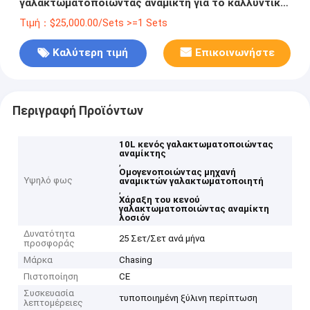
γαλακτωματοποιώντας αναμίκτη για το καλλυντικό
λοσιόν
Τιμή：$25,000.00/Sets >=1 Sets
Καλύτερη τιμή
Επικοινωνήστε
Περιγραφή Προϊόντων
10L κενός γαλακτωματοποιώντας
αναμίκτης
,
Ομογενοποιώντας μηχανή
Υψηλό φως
αναμικτών γαλακτωματοποιητή
,
Χάραξη του κενού
γαλακτωματοποιώντας αναμίκτη
λοσιόν
Δυνατότητα
25 Σετ/Σετ ανά μήνα
προσφοράς
Μάρκα
Chasing
Πιστοποίηση
CE
Συσκευασία
τυποποιημένη ξύλινη περίπτωση
λεπτομέρειες