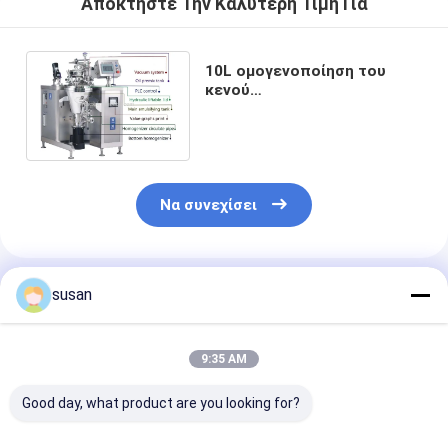
Αποκτήστε Την Καλύτερη Τιμή Για
10L ομογενοποίηση του
κενού
γαλακτωματοποιώντας
αναμίκτη για το καλλυντικό
λοσιόν
Να συνεχίσει
Συνιστώμενα Προϊόντα
susan
9:35 AM
Good day, what product are you looking for?