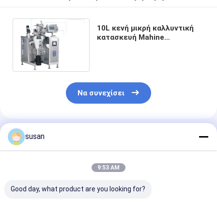
10L κενή μικρή καλλυντική
κατασκευή Mahine
αναμικτών
γαλακτωματοποιητή
εργαστηρίων 4 KW
Να συνεχίσει
Συνιστώμενα Προϊόντα
susan
9:53 AM
Good day, what product are you looking for?