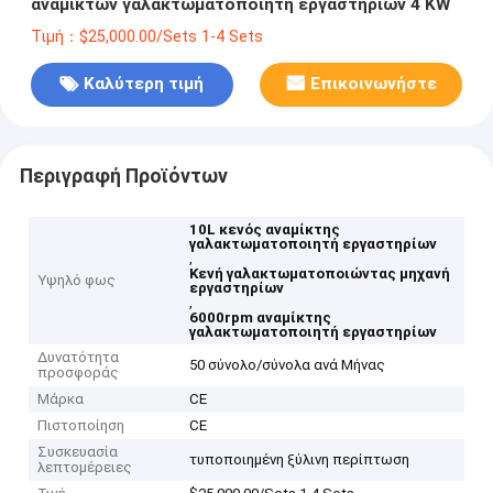
αναμικτών γαλακτωματοποιητή εργαστηρίων 4 KW
Τιμή：$25,000.00/Sets 1-4 Sets
Καλύτερη τιμή
Επικοινωνήστε
Περιγραφή Προϊόντων
10L κενός αναμίκτης
γαλακτωματοποιητή εργαστηρίων
,
Κενή γαλακτωματοποιώντας μηχανή
Υψηλό φως
εργαστηρίων
,
6000rpm αναμίκτης
γαλακτωματοποιητή εργαστηρίων
Δυνατότητα
50 σύνολο/σύνολα ανά Μήνας
προσφοράς
Μάρκα
CE
Πιστοποίηση
CE
Συσκευασία
τυποποιημένη ξύλινη περίπτωση
λεπτομέρειες