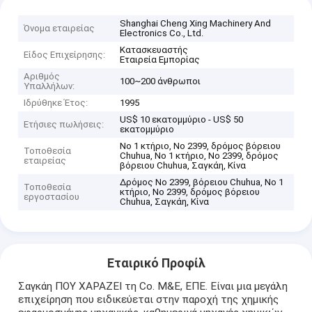
Shanghai Cheng Xing Machinery And
Όνομα εταιρείας
Electronics Co., Ltd.
Κατασκευαστής
Είδος Επιχείρησης:
Εταιρεία Εμπορίας
Αριθμός
100~200 άνθρωποι
Υπαλλήλων:
Ιδρύθηκε Έτος:
1995
US$ 10 εκατομμύριο - US$ 50
Ετήσιες πωλήσεις:
εκατομμύριο
Νο 1 κτήριο, Νο 2399, δρόμος βόρειου
Τοποθεσία
Chuhua, Νο 1 κτήριο, Νο 2399, δρόμος
εταιρείας
βόρειου Chuhua, Σαγκάη, Κίνα
Δρόμος Νο 2399, βόρειου Chuhua, Νο 1
Τοποθεσία
κτήριο, Νο 2399, δρόμος βόρειου
εργοστασίου
Chuhua, Σαγκάη, Κίνα
Εταιρικό Προφίλ
Σαγκάη ΠΟΥ ΧΑΡΑΖΕΙ τη Co. M&E, ΕΠΕ. Είναι μια μεγάλη
επιχείρηση που ειδικεύεται στην παροχή της χημικής