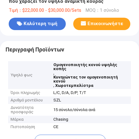
που χαράζει τον υψηλό αναμίκτη κουράς
Τιμή：$22,000.00 - $30,000.00/Sets
MOQ：1 σύνολο
Καλύτερη τιμή
Επικοινωνήστε
Περιγραφή Προϊόντων
Ομογενοποιητής κενού υψηλής
κοπής
,
Υψηλό φως
Κυνηγώντας τον ομογενοποιητή
κενού
,
Χωροτεμπελίστρα
Όροι πληρωμής
L/C, D/A, D/P, T/T
Αριθμό μοντέλου
SZL
Δυνατότητα
15 σύνολο/σύνολα ανά
προσφοράς
Μάρκα
Chasing
Πιστοποίηση
CE