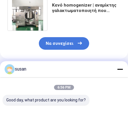
Κενό homogenizer | αναμίκτης
γαλακτωματοποιητή που
χαράζει τον υψηλό αναμίκτη
κουράς
Να συνεχίσει
Συνιστώμενα Προϊόντα
susan
6:56 PM
Good day, what product are you looking for?
Εξατμιστήρας κενού
Υψηλής απόδοσης
Εγκαταστάσει