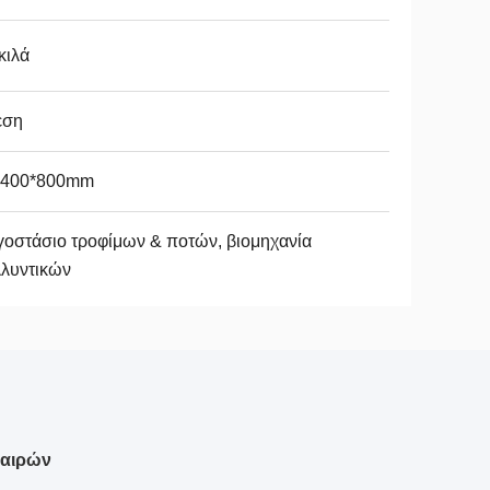
κιλά
εση
*400*800mm
οστάσιο τροφίμων & ποτών, βιομηχανία
λλυντικών
φαιρών