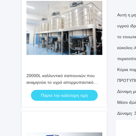
Αυτή η μη
υγρού ιδρ
το τονωτι
εύκολος-λ
περισσότε
Κύρια πα
20000L καλλυντικό σαπουνιών που
ΠΡΟΤΥΠΟ
αναμιγνύει το υγρό απορρυπαντικό
δεξαμενών 60rpm που αναμιγνύει τη
Δύναμη μ
Πάρτε την καλύτερη τιμή
δεξαμενή
Μέσο ιξώ
Δύναμη: 