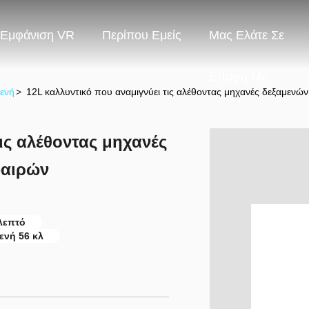
Εμφάνιση VR
Περίπου Εμείς
Μας Ελάτε Σε
Επαφή Με
μενή
>
12L καλλυντικό που αναμιγνύει τις αλέθοντας μηχανές δεξαμενών
ις αλέθοντας μηχανές
φαιρών
λεπτό
ενή 56 κλ