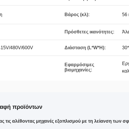
η
Βάρος (κλ):
56 
Πρόσθετες ικανότητες:
Άλ
415V/480V/600V
Διάσταση (L*W*H):
30
Εργ
Εφαρμόσιμες
βιομηχανίες:
κα
ραφή προϊόντων
ς τις αλέθοντας μηχανές εξοπλισμού με τη λείανση των σ