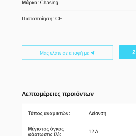
Μάρκα:
Chasing
Πιστοποίηση:
CE
Ζ
Μας ελάτε σε επαφή με
Λεπτομέρειες προϊόντων
Τύπος αναμικτών:
Λείανση
Μέγιστος όγκος
12 Λ
φόρτωσης (λ):