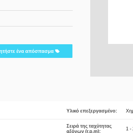
ητήστε ένα απόσπασμα
Υλικό επεξεργασμένο:
Χημ
Σειρά της ταχύτητας
1 -
αξόνων (r.p.m):