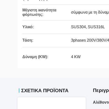
Μέγιστη ικανότητα
σύμφωνα με τη δύναμ
φόρτωσης:
Υλικό:
SUS304, SUS316L
Τάση:
3phases 200V/380V/
Δύναμη (KW):
4 KW
Περιγ
ΣΧΕΤΙΚΆ ΠΡΟΪΌΝΤΑ
Αλέθοντα