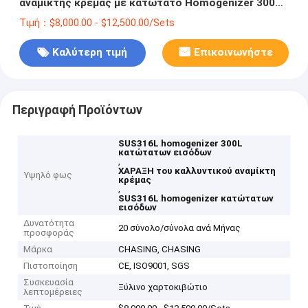
αναμίκτης κρέμας με κατώτατο Homogenizer 300
λίτρα
Τιμή：$8,000.00 - $12,500.00/Sets
Καλύτερη τιμή
Επικοινωνήστε
Περιγραφή Προϊόντων
SUS316L homogenizer 300L
κατώτατων εισόδων
,
ΧΑΡΑΞΗ του καλλυντικού αναμίκτη
Υψηλό φως
κρέμας
,
SUS316L homogenizer κατώτατων
εισόδων
Δυνατότητα
20 σύνολο/σύνολα ανά Μήνας
προσφοράς
Μάρκα
CHASING, CHASING
Πιστοποίηση
CE, ISO9001, SGS
Συσκευασία
Ξύλινο χαρτοκιβώτιο
λεπτομέρειες