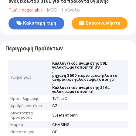
ανοξείδωτου 316L για τα προϊόντα υγιεινής
Τιμή：negotiable
MOQ：1 σύνολο
Καλύτερη τιμή
Επικοινωνήστε
Περιγραφή Προϊόντων
Καλλυντικός αναμίκτης 50L
γαλακτωματοποιητή SS
,
μηχανή 3600 περιστροφή/λεπτό
Υψηλό φως
αναμικτών γαλακτωματοποιητή
,
Καλλυντικός αναμίκτης 316L
γαλακτωματοποιητή
Όροι πληρωμής
T/T, L/C
Αριθμό μοντέλου
SZL
Δυνατότητα
35sets/month
προσφοράς
Μάρκα
CHASING
Πιστοποίηση
CE