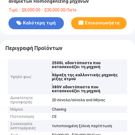
αναμικτών Homongenizing μηχανών
Τιμή：$8,000.00 - $30,000.00/Sets
Καλύτερη τιμή
Επικοινωνήστε
Περιγραφή Προϊόντων
2500L οδοντόπαστα που
κατασκευάζει τη μηχανή
,
Χάραξη της καλλυντικής μηχανής
Υψηλό φως
μίξης ατμού
,
380V οδοντόπαστα που
κατασκευάζει τη μηχανή
Δυνατότητα
20 σύνολο/σύνολα ανά Μήνας
προσφοράς
Μάρκα
Chasing
Πιστοποίηση
CE
Συσκευασία
τυποποιημένη ξύλινη περίπτωση
λεπτομέρειες