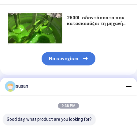
2500L οδοντόπαστα που
κατασκευάζει τη μηχανή
αναμικτών Homongenizing
μηχανών
Να συνεχίσει
Συνιστώμενα Προϊόντα
susan
9:38 PM
Good day, what product are you looking for?