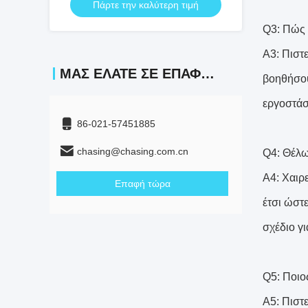
Πάρτε την καλύτερη τιμή
Q3: Πώς ε
A3: Πιστε
ΜΑΣ ΕΛΆΤΕ ΣΕ ΕΠΑΦΉ ΜΕ
βοηθήσου
εργοστάσ
86-021-57451885
chasing@chasing.com.cn
Q4: Θέλω
A4: Χαιρ
Επαφή τώρα
έτσι ώστ
σχέδιο γι
Q5: Ποιος
A5: Πιστε