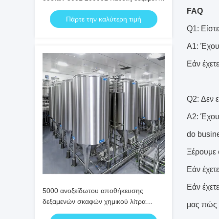
αποθήκευσης λαδιού από ανοξείδωτο
FAQ
Πάρτε την καλύτερη τιμή
χάλυβα 0,5 MPa
Q1: Είστε
Α1: Έχου
Εάν έχετε
Q2: Δεν 
A2: Έχου
do busin
Ξέρουμε 
Εάν έχετ
Εάν έχετ
5000 ανοξείδωτου αποθήκευσης
δεξαμενών σκαφών χημικού λίτρα
μας πώς 
εξοπλισμού αποθήκευσης