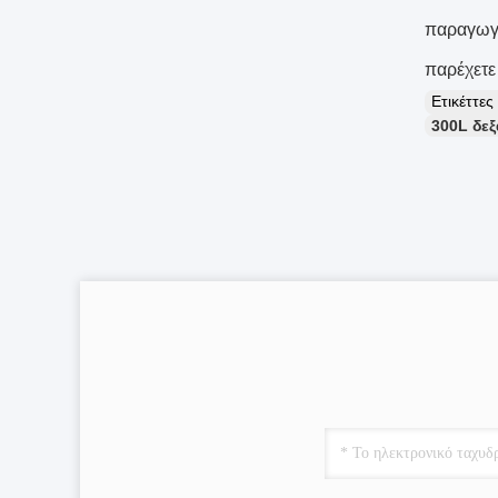
παραγωγ
παρέχετε
Ετικέττε
300L δε