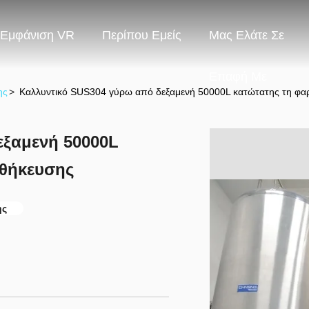
Εμφάνιση VR
Περίπου Εμείς
Μας Ελάτε Σε
Επαφή Με
ης
>
Καλλυντικό SUS304 γύρω από δεξαμενή 50000L κατώτατης τη φα
εξαμενή 50000L
οθήκευσης
ης