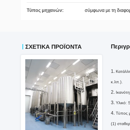
Τύπος μηχανών:
σύμφωνα με τη διαφο
Περιγ
ΣΧΕΤΙΚΆ ΠΡΟΪΌΝΤΑ
Κατάλλη
κ.λπ.).
Ικανότ
Υλικό:
Τύπος μ
(1) σταθε