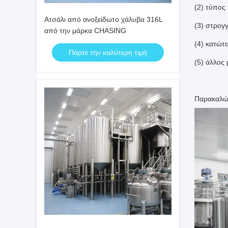
(2) τύπος
Ατσάλι από ανοξείδωτο χάλυβα 316L
(3) στρογ
από την μάρκα CHASING
(4) κατώτ
Πάρτε την καλύτερη τιμή
(5) άλλος
Παρακαλώ 